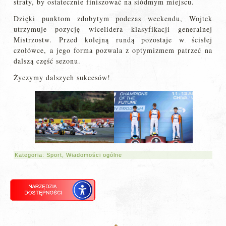
straty, by ostatecznie finiszować na siódmym miejscu.
Dzięki punktom zdobytym podczas weekendu, Wojtek
utrzymuje pozycję wicelidera klasyfikacji generalnej
Mistrzostw. Przed kolejną rundą pozostaje w ścisłej
czołówce, a jego forma pozwala z optymizmem patrzeć na
dalszą część sezonu.
Życzymy dalszych sukcesów!
Kategoria:
Sport
,
Wiadomości ogólne