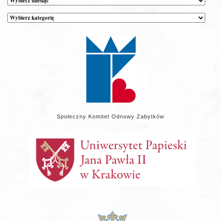
Kategorie
wpisów
na
stronie
Społeczny Komitet Odnowy Zabytków