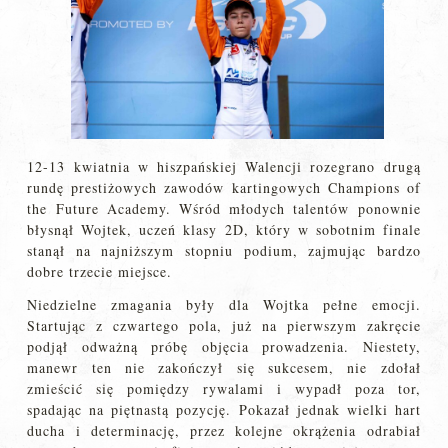
12-13 kwiatnia w hiszpańskiej Walencji rozegrano drugą
rundę prestiżowych zawodów kartingowych Champions of
the Future Academy. Wśród młodych talentów ponownie
błysnął Wojtek, uczeń klasy 2D, który w sobotnim finale
stanął na najniższym stopniu podium, zajmując bardzo
dobre trzecie miejsce.
Niedzielne zmagania były dla Wojtka pełne emocji.
Startując z czwartego pola, już na pierwszym zakręcie
podjął odważną próbę objęcia prowadzenia. Niestety,
manewr ten nie zakończył się sukcesem, nie zdołał
zmieścić się pomiędzy rywalami i wypadł poza tor,
spadając na piętnastą pozycję. Pokazał jednak wielki hart
ducha i determinację, przez kolejne okrążenia odrabiał