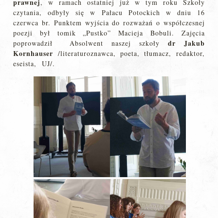
prawnej
, w ramach ostatniej już w tym roku Szkoły
czytania, odbyły się w Pałacu Potockich w dniu 16
czerwca br. Punktem wyjścia do rozważań o współczesnej
poezji był tomik „Pustko” Macieja Bobuli. Zajęcia
dr Jakub
poprowadził Absolwent naszej szkoły
Kornhauser
/literaturoznawca, poeta, tłumacz, redaktor,
eseista, UJ/.