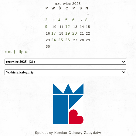
czerwiec 2025
P
W
Ś
C
P
S
N
1
2
4
5
6
8
3
7
9
12
10
11
13
14
15
17
19
20
16
18
21
22
24
25
26
23
27
28
29
30
« maj
lip »
Archiwum
Kategorie
wpisów
na
stronie
Społeczny Komitet Odnowy Zabytków