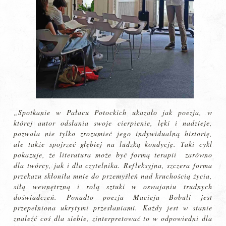
„Spotkanie w Pałacu Potockich ukazało jak poezja, w
której autor odsłania swoje cierpienie, lęki i nadzieje,
pozwala nie tylko zrozumieć jego indywidualną historię,
ale także spojrzeć głębiej na ludzką kondycję. Taki cykl
pokazuje, że literatura może być formą terapii zarówno
dla twórcy, jak i dla czytelnika. Refleksyjna, szczera forma
przekazu skłoniła mnie do przemyśleń nad kruchością życia,
siłą wewnętrzną i rolą sztuki w oswajaniu trudnych
doświadczeń. Ponadto poezja Macieja Bobuli jest
przepełniona ukrytymi przesłaniami. Każdy jest w stanie
znaleźć coś dla siebie, zinterpretować to w odpowiedni dla