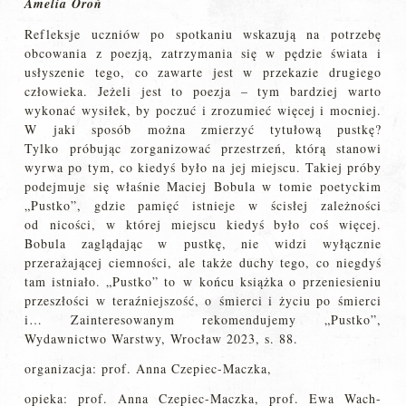
Amelia Oroń
Refleksje uczniów po spotkaniu wskazują na potrzebę
obcowania z poezją, zatrzymania się w pędzie świata i
usłyszenie tego, co zawarte jest w przekazie drugiego
człowieka. Jeżeli jest to poezja – tym bardziej warto
wykonać wysiłek, by poczuć i zrozumieć więcej i mocniej.
W jaki sposób można zmierzyć tytułową pustkę?
Tylko próbując zorganizować przestrzeń, którą stanowi
wyrwa po tym, co kiedyś było na jej miejscu. Takiej próby
podejmuje się właśnie Maciej Bobula w tomie poetyckim
„Pustko”, gdzie pamięć istnieje w ścisłej zależności
od nicości, w której miejscu kiedyś było coś więcej.
Bobula zaglądając w pustkę, nie widzi wyłącznie
przerażającej ciemności, ale także duchy tego, co niegdyś
tam istniało. „Pustko” to w końcu książka o przeniesieniu
przeszłości w teraźniejszość, o śmierci i życiu po śmierci
i… Zainteresowanym rekomendujemy „Pustko”,
Wydawnictwo Warstwy, Wrocław 2023, s. 88.
organizacja: prof. Anna Czepiec-Maczka,
opieka: prof. Anna Czepiec-Maczka, prof. Ewa Wach-