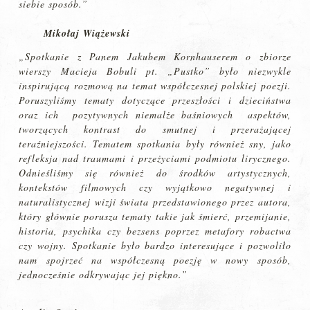
siebie sposób.”
Mikołaj Wiążewski
„Spotkanie z Panem Jakubem Kornhauserem o zbiorze
wierszy Macieja Bobuli pt. „Pustko” było niezwykle
inspirującą rozmową na temat współczesnej polskiej poezji.
Poruszyliśmy tematy dotyczące przeszłości i dzieciństwa
oraz ich pozytywnych niemalże baśniowych aspektów,
tworzących kontrast do smutnej i przerażającej
teraźniejszości. Tematem spotkania były również sny, jako
refleksja nad traumami i przeżyciami podmiotu lirycznego.
Odnieśliśmy się również do środków artystycznych,
kontekstów filmowych czy wyjątkowo negatywnej i
naturalistycznej wizji świata przedstawionego przez autora,
który głównie porusza tematy takie jak śmierć, przemijanie,
historia, psychika czy bezsens poprzez metafory robactwa
czy wojny. Spotkanie było bardzo interesujące i pozwoliło
nam spojrzeć na współczesną poezję w nowy sposób,
jednocześnie odkrywając jej piękno.”