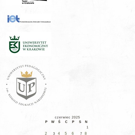
czerwiec 2025
P
W
Ś
C
P
S
N
1
2
4
5
6
8
3
7