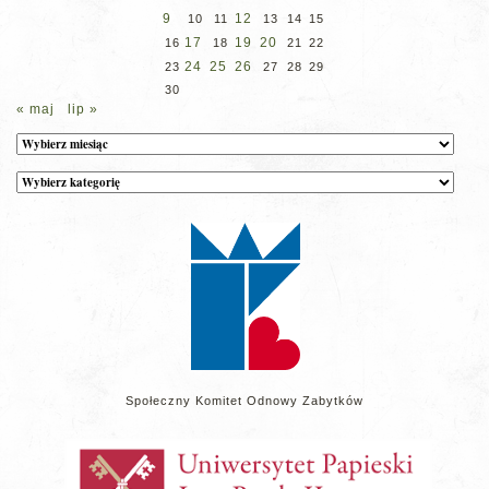
9
12
10
11
13
14
15
17
19
20
16
18
21
22
24
25
26
23
27
28
29
30
« maj
lip »
Archiwum
Kategorie
wpisów
na
stronie
Społeczny Komitet Odnowy Zabytków