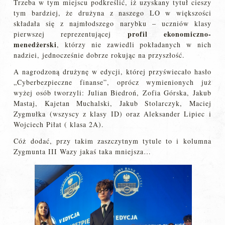
Trzeba w tym miejscu podkreślić, iż uzyskany tytuł cieszy
tym bardziej, że drużyna z naszego LO w większości
składała się z najmłodszego narybku – uczniów klasy
profil ekonomiczno-
pierwszej reprezentującej
menedżerski
, którzy nie zawiedli pokładanych w nich
nadziei, jednocześnie dobrze rokując na przyszłość.
A nagrodzoną drużynę w edycji, której przyświecało hasło
„Cyberbezpieczne finanse”, oprócz wymienionych już
wyżej osób tworzyli: Julian Biedroń, Zofia Górska, Jakub
Mastaj, Kajetan Muchalski, Jakub Stolarczyk, Maciej
Zygmułka (wszyscy z klasy ID) oraz Aleksander Lipiec i
Wojciech Piłat ( klasa 2A).
Cóż dodać, przy takim zaszczytnym tytule to i kolumna
Zygmunta III Wazy jakaś taka mniejsza…