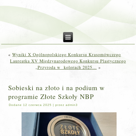
«
Wyniki X Ogólnopolskiego Konkursu Krasomówczego
Laureatka XV Międzynarodowego Konkursu Plastycznego
„Przyroda w kolorach 2025…
»
Sobieski na złoto i na podium w
programie Złote Szkoły NBP
Dodane
12 czerwca 2025
|
przez
admin3