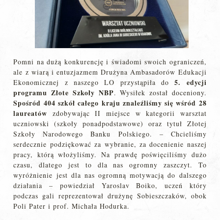
Pomni na dużą konkurencję i świadomi swoich ograniczeń,
ale z wiarą i entuzjazmem Drużyna Ambasadorów Edukacji
5. edycji
Ekonomicznej z naszego LO przystąpiła do
programu Złote Szkoły NBP
. Wysiłek został doceniony.
Spośród 404 szkół całego kraju znaleźliśmy się wśród 28
laureatów
zdobywając II miejsce w kategorii warsztat
uczniowski (szkoły ponadpodstawowe) oraz tytuł Złotej
Szkoły Narodowego Banku Polskiego. – Chcieliśmy
serdecznie podziękować za wybranie, za docenienie naszej
pracy, którą włożyliśmy. Na prawdę poświęciliśmy dużo
czasu, dlatego jest to dla nas ogromny zaszczyt. To
wyróżnienie jest dla nas ogromną motywacją do dalszego
działania – powiedział Yaroslav Boiko, uczeń który
podczas gali reprezentował drużynę Sobieszczaków, obok
Poli Pater i prof. Michała Hodurka.