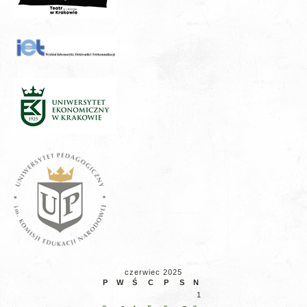
czerwiec 2025
P
W
Ś
C
P
S
N
1