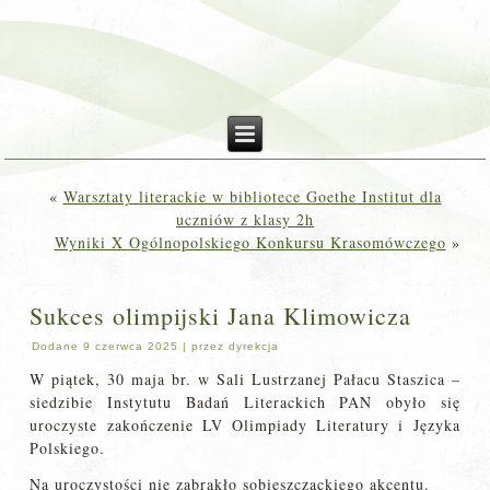
«
Warsztaty literackie w bibliotece Goethe Institut dla
uczniów z klasy 2h
Wyniki X Ogólnopolskiego Konkursu Krasomówczego
»
Sukces olimpijski Jana Klimowicza
Dodane
9 czerwca 2025
|
przez
dyrekcja
W piątek, 30 maja br. w Sali Lustrzanej Pałacu Staszica –
siedzibie Instytutu Badań Literackich PAN obyło się
uroczyste zakończenie LV Olimpiady Literatury i Języka
Polskiego.
Na uroczystości nie zabrakło sobieszczackiego akcentu.