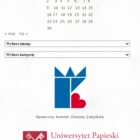
2
4
5
6
8
3
7
9
12
10
11
13
14
15
17
19
20
16
18
21
22
24
25
26
23
27
28
29
30
« maj
lip »
Archiwum
Kategorie
wpisów
na
stronie
Społeczny Komitet Odnowy Zabytków