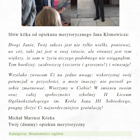
Słów kilka od opiekuna merytorycznego Jana Klimowicza:
Drogi Janie, Twój sukces jest nie tylko wielki, ponieważ,
no cóż, taki już jest w swej istocie, ale również jest tym
większy, że sam w życiu niczego podobnego nie osiągnąłem.
Tym bardziej: zazdroszczę (szczerze i grzesznie!) i winszuję!
Wszelako zwracam Ci na jedno uwagę: wykorzystaj swój
potencjał w przyszłości, a może inaczej: nie pozwól go
sobie zmarnować. Wierzymy w Ciebie! W imieniu swoim
oraz całej społeczności szkolnej II Liceum
Ogólnokształcącego im. Króla Jana III Sobieskiego,
pragnę złożyć Ci najserdeczniejsze gratulację!
Michał Mariusz Kózka
Twój (dumny) opiekun merytoryczny
Kategoria:
Wiadomości ogólne