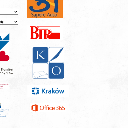
 Komitet
abytków