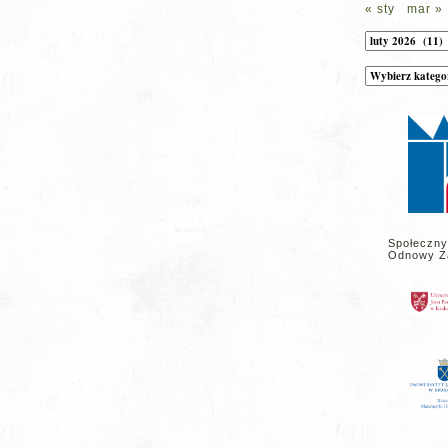
« sty
mar »
Archiwum
Kategorie
wpisów
na
stronie
Społeczny
Odnowy Z