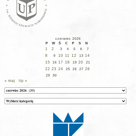
czerwiec 2026
P
W
Ś
C
P
S
N
1
2
3
4
5
6
7
8
10
11
12
14
9
13
15
17
18
20
16
19
21
22
23
24
28
25
26
27
29
30
« maj
lip »
Archiwum
Kategorie
wpisów
na
stronie