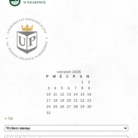
sierpień 2026
P
W
Ś
C
P
S
N
1
2
3
4
5
6
7
8
9
10
11
12
13
14
15
16
17
18
19
20
21
22
23
24
25
26
27
28
29
30
31
« lip
Archiwum
Kategorie