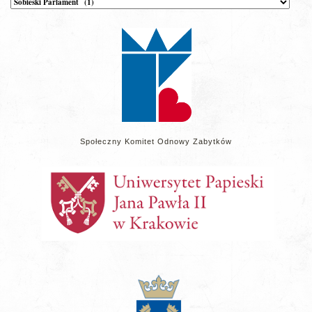
wpisów
na
stronie
Społeczny Komitet Odnowy Zabytków