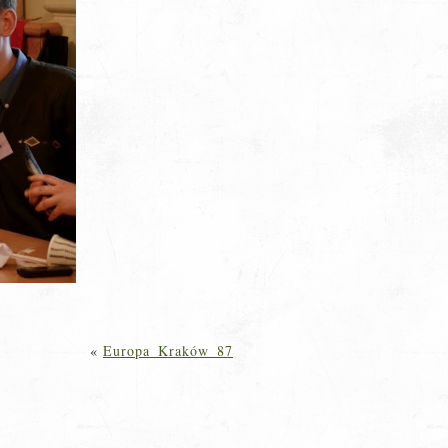
«
Europa_Kraków_87