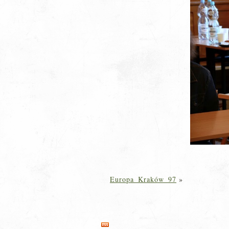
Europa_Kraków_97
»