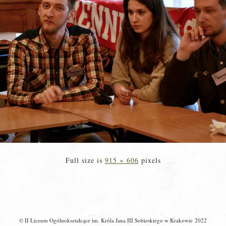
Full size is
915 × 606
pixels
© II Liceum Ogólnokształcące im. Króla Jana III Sobieskiego w Krakowie 2022