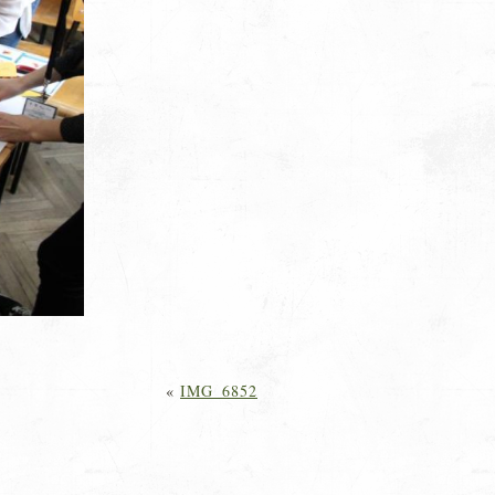
«
IMG_6852