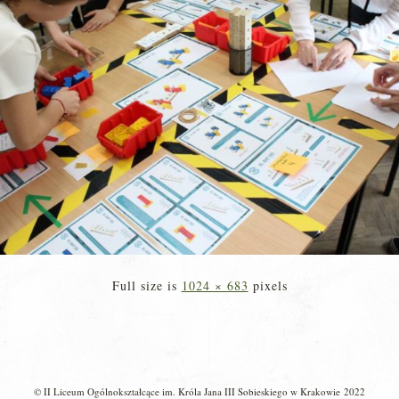
Full size is
1024 × 683
pixels
© II Liceum Ogólnokształcące im. Króla Jana III Sobieskiego w Krakowie 2022