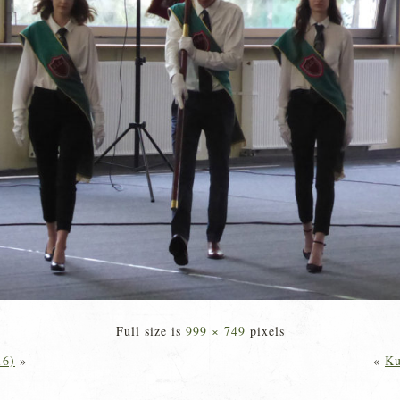
Full size is
999 × 749
pixels
16)
»
«
Ku