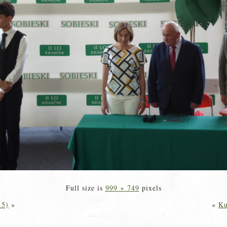
Full size is
999 × 749
pixels
15)
»
«
Ku