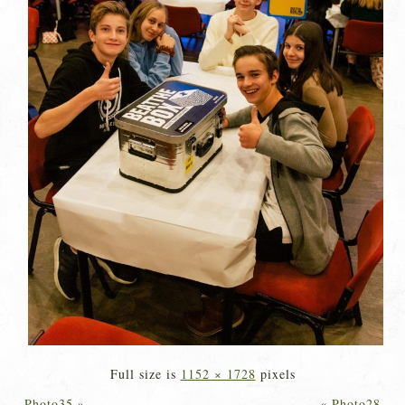
Full size is
1152 × 1728
pixels
Photo35
»
«
Photo28