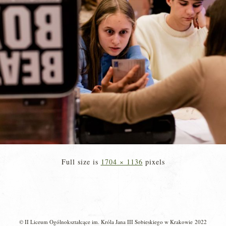
Full size is
1704 × 1136
pixels
© II Liceum Ogólnokształcące im. Króla Jana III Sobieskiego w Krakowie 2022