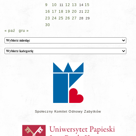
9
10
12
13
15
11
14
16
17
18
19
20
22
21
23
24
25
26
27
28
29
30
« paź
gru »
Archiwum
Kategorie
wpisów
na
stronie
Społeczny Komitet Odnowy Zabytków