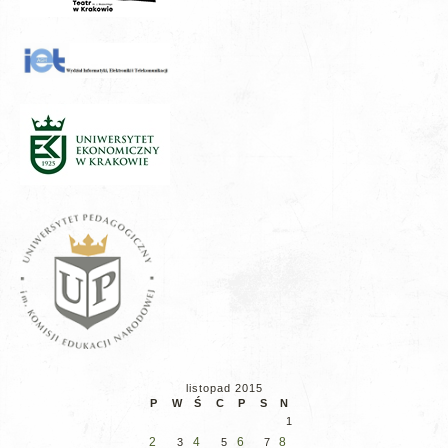
listopad 2015
P
W
Ś
C
P
S
N
1
2
4
6
8
3
5
7