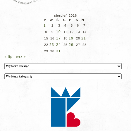
sierpień 2016
P
W
Ś
C
P
S
N
1
2
3
4
5
6
7
10
8
9
11
12
13
14
17
19
21
15
16
18
20
23
24
26
22
25
27
28
31
29
30
« lip
wrz »
Archiwum
Kategorie
wpisów
na
stronie