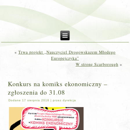
«
Trwa projekt „Nauczyciel Drogowskazem Młodego
Europejczyka”
W stronę Scarborough
»
Konkurs na komiks ekonomiczny –
zgłoszenia do 31.08
Dodane
17 sierpnia 2016
|
przez
dyrekcja