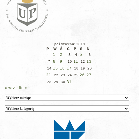
październik 2019
P
W
Ś
C
P
S
N
1
2
5
3
4
6
8
9
11
13
7
10
12
15
16
17
14
18
19
20
21
26
27
22
23
24
25
31
28
29
30
« wrz
lis »
Archiwum
Kategorie
wpisów
na
stronie