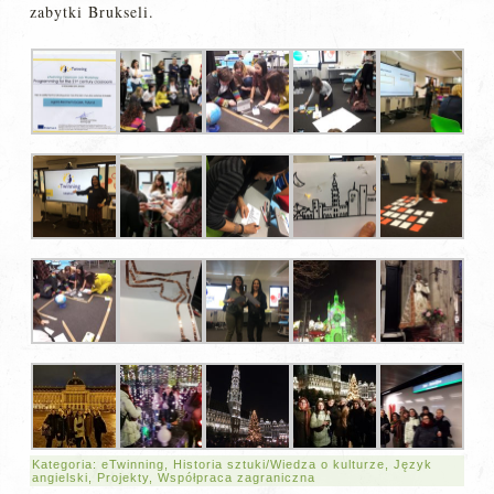
zabytki Brukseli.
Kategoria:
eTwinning
,
Historia sztuki/Wiedza o kulturze
,
Język
angielski
,
Projekty
,
Współpraca zagraniczna