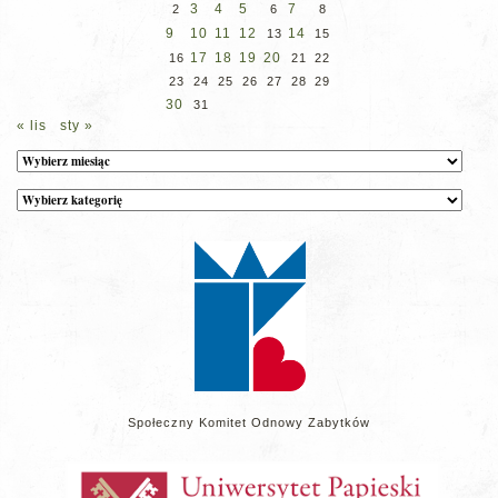
3
4
5
7
2
6
8
9
10
11
12
14
13
15
17
18
19
20
16
21
22
23
24
25
26
27
28
29
30
31
« lis
sty »
Archiwum
Kategorie
wpisów
na
stronie
Społeczny Komitet Odnowy Zabytków