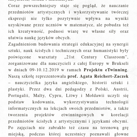
Coraz powszechniejszy staje się pogląd, że nauczanie
przedmiotów artystycznych i wykorzystywanie twórczej
ekspresji nie tylko pozytywnie wpływa na wyniki
uzyskiwane przez uczniów w matematyce, ale pobudza też
ich kreatywność, podnosi wiarę we własne siły oraz
ułatwia naukę języków obcych.
Zagadnieniom budowania strategii edukacyjnej na synergii
sztuki, nauk ścisłych i technicznych oraz humanistyki były
poświęcone warsztaty „21st Century Classroom”,
zorganizowane dla nauczycieli z całej Europy w Brukseli
Projektu eTwinning
w dniach 09-10.12.2019 w ramach
.
prof. Agata Reichert-Zaczek
Naszą szkołę reprezentowała
– nauczycielka języka angielskiego, historii sztuki i
plastyki. Przez dwa dni pedagodzy z Polski, Austrii,
Portugalii, Malty, Cypru, Litwy i Mołdawii uczyli się
podstaw kodowania, wykorzystywania technologii
informatycznych na lekcjach swoich przedmiotów, a także
tworzenia projektów etwinningowych w korelacji
przedmiotów ścisłych z artystycznymi i językami obcymi.
Po zajęciach nie zabrakło też czasu na terenową grę
miejską, podczas której uczestnicy poznawali głowne