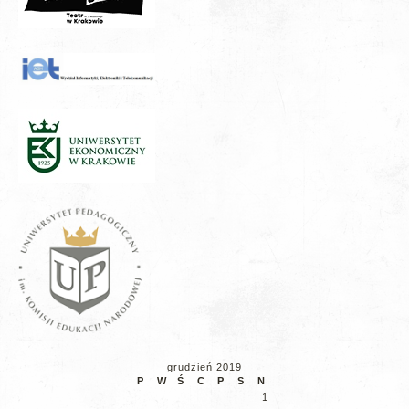
grudzień 2019
P
W
Ś
C
P
S
N
1