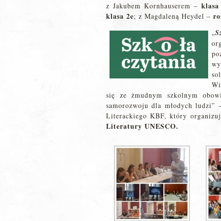
klasa
z Jakubem Kornhauserem –
klasa 2e
ro
; z Magdaleną Heydel –
„
S
or
po
wy
so
Wi
się ze żmudnym szkolnym obowi
samorozwoju dla młodych ludzi” –
Literackiego KBF, który organizuj
Literatury UNESCO.