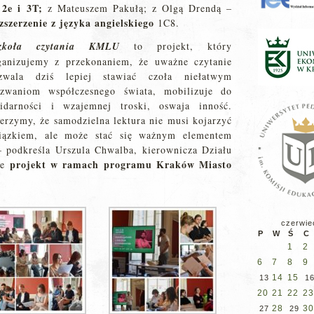
2e i 3T;
z Mateuszem Pakułą; z Olgą Drendą –
zszerzenie z języka angielskiego
1C8.
zkoła czytania KMLU
to projekt, który
ganizujemy z przekonaniem, że uważne czytanie
zwala dziś lepiej stawiać czoła niełatwym
zwaniom współczesnego świata, mobilizuje do
lidarności i wzajemnej troski, oswaja inność.
erzymy, że samodzielna lektura nie musi kojarzyć
ązkiem, ale może stać się ważnym elementem
 podkreśla Urszula Chwalba, kierownicza Działu
projekt w ramach programu Kraków Miasto
e
czerwie
P
W
Ś
C
1
2
6
7
8
9
14
15
13
1
20
21
22
23
28
30
27
29