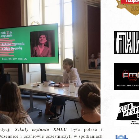
edycji
Szkoły czytania KMLU
była polska i
Uczennice i uczniowie uczestniczyli w spotkaniach