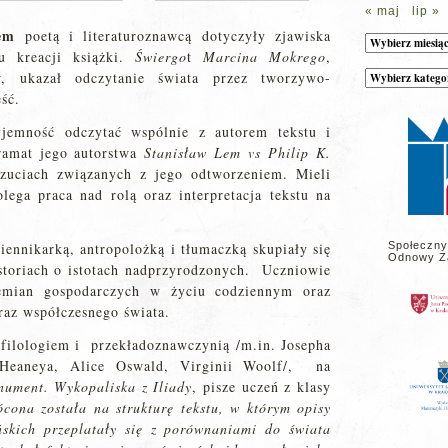
« maj
lip »
rem
poetą i literaturoznawcą dotyczyły zjawiska
Archiwum
tu kreacji książki.
Świergo
t
Marcina Mokrego
,
Kategorie
w, ukazał odczytanie świata przez tworzywo-
wpisów
eść.
na
stronie
yjemność odczytać wspólnie z autorem tekstu i
amat jego autorstwa
Stanisław Lem vs Philip K.
zuciach związanych z jego odtworzeniem. Mieli
ega praca nad rolą oraz interpretacja tekstu na
iennikarką, antropolożką i tłumaczką skupiały się
Społeczny
Odnowy Z
istoriach o istotach nadprzyrodzonych. Uczniowie
rzemian gospodarczych w życiu codziennym oraz
raz współczesnego świata.
,
filologiem i
przekładoznawczynią /m.in. Josepha
Heaneya, Alice Oswald, Virginii Woolf/,
na
ument. Wykopaliska z Iliady
, pisze uczeń z klasy
ona została na strukturę tekstu, w którym opisy
ańskich przeplatały się z porównaniami do świata