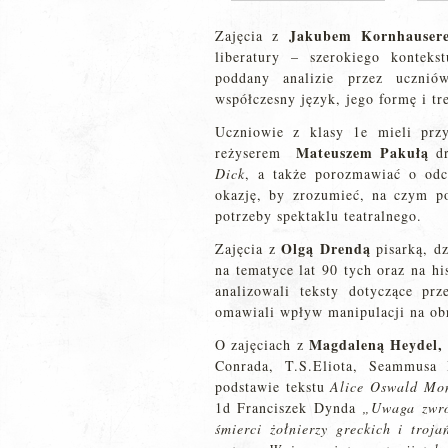
Jakubem Kornhause
Zajęcia z
liberatury – szerokiego konteks
poddany analizie przez ucznió
współczesny język, jego formę i tr
Uczniowie z klasy 1e mieli prz
Mateuszem Pakułą
reżyserem
dr
Dick
, a także porozmawiać o odc
okazję, by zrozumieć, na czym pol
potrzeby spektaklu teatralnego.
Olgą Drendą
Zajęcia z
pisarką, dz
na tematyce lat 90 tych oraz na h
analizowali teksty dotyczące p
omawiali wpływ manipulacji na ob
Magdaleną Heydel
O zajęciach z
Conrada, T.S.Eliota, Seammusa 
podstawie tekstu
Alice Oswald
Mon
1d Franciszek Dynda
„Uwaga zwróc
śmierci żołnierzy greckich i troj