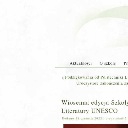
Aktualności
O szkole
Pr
«
Podziękowania od Politechniki 
Uroczystość zakończenia z
Wiosenna edycja Szkoł
Literatury UNESCO
Dodane
23 czerwca 2022
|
przez
admin2