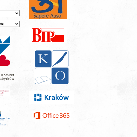
 Komitet
abytków