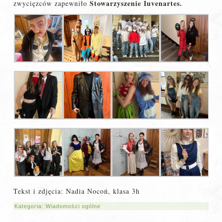
Stowarzyszenie Iuvenartes.
zwycięzców zapewniło
Tekst i zdjęcia: Nadia Nocoń, klasa 3h
Kategoria:
Wiadomości ogólne