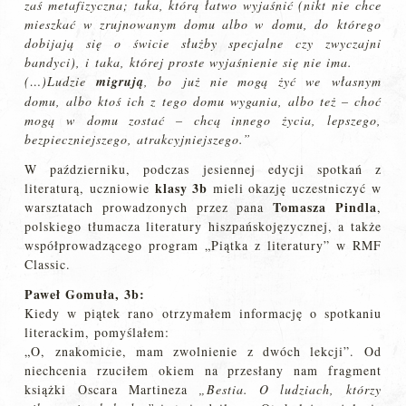
zaś metafizyczna; taka, którą łatwo wyjaśnić (nikt nie chce
mieszkać w zrujnowanym domu albo w domu, do którego
dobijają się o świcie służby specjalne czy zwyczajni
bandyci), i taka, której proste wyjaśnienie się nie ima.
(…)Ludzie
migrują
, bo już nie mogą żyć we własnym
domu, albo ktoś ich z tego domu wygania, albo też – choć
mogą w domu zostać – chcą innego życia, lepszego,
bezpieczniejszego, atrakcyjniejszego.”
W październiku, podczas jesiennej edycji spotkań z
klasy 3b
literaturą, uczniowie
mieli okazję uczestniczyć w
Tomasza Pindla
warsztatach prowadzonych przez pana
,
polskiego tłumacza literatury hiszpańskojęzycznej, a także
współprowadzącego program „Piątka z literatury” w RMF
Classic.
Paweł Gomuła, 3b:
Kiedy w piątek rano otrzymałem informację o spotkaniu
literackim, pomyślałem:
„O, znakomicie, mam zwolnienie z dwóch lekcji”. Od
niechcenia rzuciłem okiem na przesłany nam fragment
książki Oscara Martineza
„Bestia. O ludziach, którzy