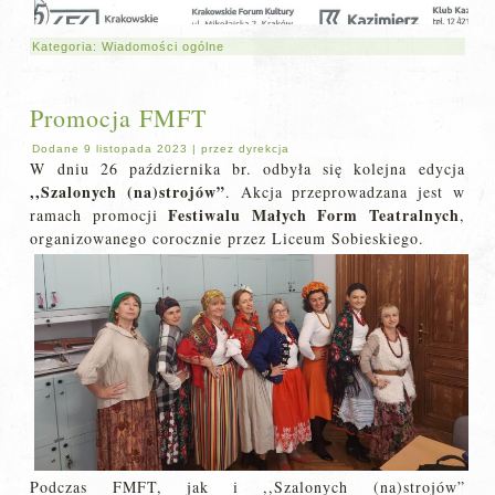
Kategoria:
Wiadomości ogólne
Promocja FMFT
Dodane
9 listopada 2023
|
przez
dyrekcja
W dniu 26 października br. odbyła się kolejna edycja
,,Szalonych (na)strojów”
. Akcja przeprowadzana jest w
Festiwalu Małych Form Teatralnych
ramach promocji
,
organizowanego corocznie przez Liceum Sobieskiego.
Podczas FMFT, jak i ,,Szalonych (na)strojów”