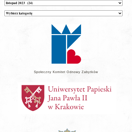
Archiwum
Kategorie
wpisów
na
stronie
Społeczny Komitet Odnowy Zabytków