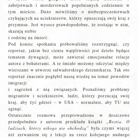
zabójstwach i morderstwach popełnianych codziennie w
tym mieście. Dużo mówiliśmy o niebezpieczeństwach
czyhających na uciekinierów, którzy opuszczają swój kraj z
przymusu. Jest wysoce prawdopodobne, że zostając w nim,
skazują siebie
i rodzinę na śmierć.
Pod koniec spotkania próbowaliśmy rozstrzygnąć, czy
reportaż, jakim bez cienia wątpliwości jest dzieło będące
tematem dywagacji, może zawierać emocjonalne relacje
autora z bohaterami. A te śmiało możemy odczytać między
wierszami w utworze salwadorskiego dziennikarza. Tak oto
reportaż znacznie pogłębił naszą wiedzę na temat powodów
imigracji
i zagrożeń z nią związanych. Poznaliśmy problemy
migrantów i uciekinierów, ludzi, którzy porzucają swój
kraj, aby żyć gdzieś – w USA – normalnie, aby TU nie
zginąć.
Ostatecznie rozmowa przeprowadzona w deszczowe
przedpołudnie z autorem przekładu książki
„Bestia. O
ludziach, którzy nikogo nie obchodzą”
była czymś więcej
niż zerwaniem się z lekcji na rzecz kolejnego nudnego