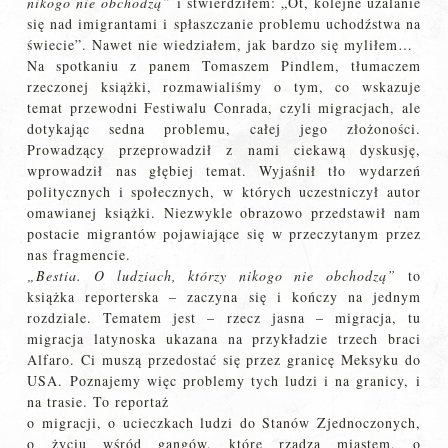
nikogo nie obchodzą”
i stwierdziłem: „Ot, kolejne użalanie
się nad imigrantami i spłaszczanie problemu uchodźstwa na
świecie”. Nawet nie wiedziałem, jak bardzo się myliłem…
Na spotkaniu z panem Tomaszem Pindlem, tłumaczem
rzeczonej książki, rozmawialiśmy o tym, co wskazuje
temat przewodni Festiwalu Conrada, czyli migracjach, ale
dotykając sedna problemu, całej jego złożoności.
Prowadzący przeprowadził z nami ciekawą dyskusję,
wprowadził nas głębiej temat. Wyjaśnił tło wydarzeń
politycznych i społecznych, w których uczestniczył autor
omawianej książki. Niezwykle obrazowo przedstawił nam
postacie migrantów pojawiające się w przeczytanym przez
nas fragmencie.
„Bestia. O ludziach, którzy nikogo nie obchodzą”
to
książka reporterska – zaczyna się i kończy na jednym
rozdziale. Tematem jest – rzecz jasna – migracja, tu
migracja latynoska ukazana na przykładzie trzech braci
Alfaro. Ci muszą przedostać się przez granicę Meksyku do
USA. Poznajemy więc problemy tych ludzi i na granicy, i
na trasie. To reportaż
o migracji, o ucieczkach ludzi do Stanów Zjednoczonych,
o życiu wśród gangów, które rządzą miastem, o