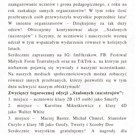
zaangażowanie uczniów i grona pedagogicznego, z roku na
rok zaskakuje samych organizatorów! W tym roku ilość
przebranych osób przewyższyła wszystkie poprzednie lata!
W imieniu organizatorów – Dziękujemy za tak duży
odzew! Obiecujemy kontynuować akcje ,,Szalonych
(na)strojów” i liczymy, że uczniowie i nauczyciele wezmą
udział w tym wspaniałym wydarzeniu również w kolejnych
latach.
Serdecznie zapraszamy na IG: fmftkrakow, FB: Festiwal
Małych Form Teatralnych oraz na TikTok-a, na którym już
niebawem pojawią się wywiady z naszymi uczestnikami.
Na naszych mediach społecznościowych można zobaczyć
również innych przebranych, którzy pozwolili się w tym
dniu uchwycić naszym obiektywach!
Zwycięzcy tegorocznej edycji ,,Szalonych (na)strojów”:
1. miejsce – uczniowie klasy 2B (15 osób) jako Smerfy
2. miejsce –
Karolina Mikuśkiewicz z klasy 4D
jako
Walter White
3. miejsce – Maciej Baster,
Michał Chmiel, Stanisław
Curyło z klasy 3B jako
Goofy, Tweety i Scooby Doo
Serdecznie wszystkim gratulujemy! A nagrody dla