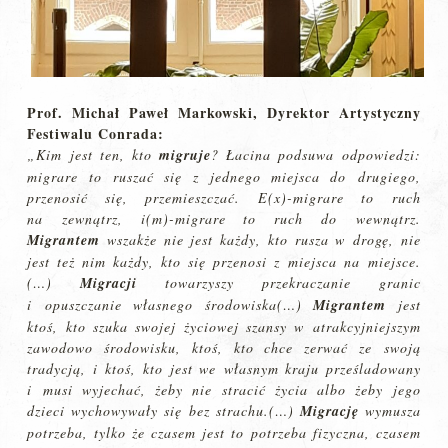
Prof. Michał Paweł Markowski, Dyrektor Artystyczny
Festiwalu Conrada:
„Kim jest ten, kto
migruje
? Łacina podsuwa odpowiedzi:
migrare to ruszać się z jednego miejsca do drugiego,
przenosić się, przemieszczać. E(x)-migrare to ruch
na zewnątrz, i(m)-migrare to ruch do wewnątrz.
Migrantem
wszakże nie jest każdy, kto rusza w drogę, nie
jest też nim każdy, kto się przenosi z miejsca na miejsce.
(…)
Migracji
towarzyszy przekraczanie granic
i opuszczanie własnego środowiska(…)
Migrantem
jest
ktoś, kto szuka swojej życiowej szansy w atrakcyjniejszym
zawodowo środowisku, ktoś, kto chce zerwać ze swoją
tradycją, i ktoś, kto jest we własnym kraju prześladowany
i musi wyjechać, żeby nie stracić życia albo żeby jego
dzieci wychowywały się bez strachu.(…)
Migrację
wymusza
potrzeba, tylko że czasem jest to potrzeba fizyczna, czasem