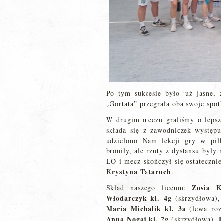
Po tym sukcesie było już jasne,
„Gortata” przegrała oba swoje spot
W drugim meczu graliśmy o lepsze
składa się z zawodniczek występ
udzielono Nam lekcji gry w pił
broniły, ale rzuty z dystansu były
LO i mecz skończył się ostateczn
Krystyna Tataruch
.
Zosia 
Skład naszego liceum:
Włodarczyk kl. 4g
(skrzydłowa)
Maria Michalik kl. 3a
(lewa roz
Anna Nogaj kl. 2g
(skrzydłowa),