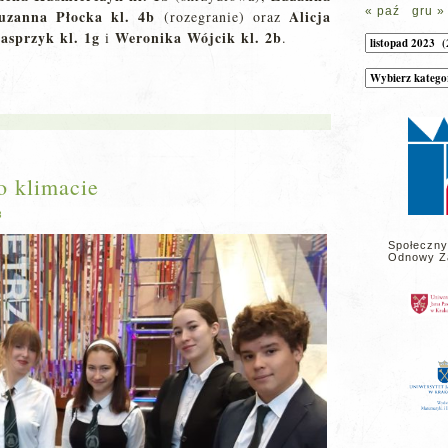
« paź
gru »
uzanna Płocka kl. 4b
Alicja
(rozegranie) oraz
asprzyk kl. 1g
Weronika Wójcik kl. 2b
i
.
Archiwum
Kategorie
wpisów
na
stronie
o klimacie
3
Społeczny
Odnowy Z