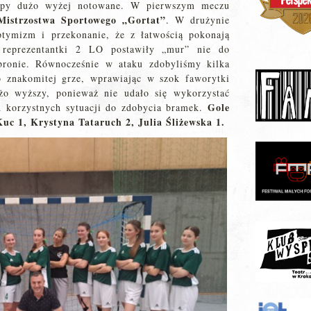
ekipy dużo wyżej notowane. W pierwszym meczu
Mistrzostwa Sportowego „Gortat”
. W drużynie
tymizm i przekonanie, że z łatwością pokonają
 reprezentantki 2 LO postawiły „mur” nie do
bronie. Równocześnie w ataku zdobyliśmy kilka
o znakomitej grze, wprawiając w szok faworytki
o wyższy, ponieważ nie udało się wykorzystać
Gole
 korzystnych sytuacji do zdobycia bramek.
Kuc 1, Krystyna Tataruch 2, Julia Śliżewska 1.