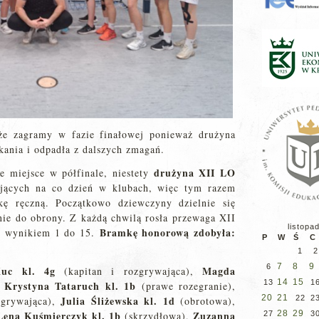
 że zagramy w fazie finałowej ponieważ drużyna
kania i odpadła z dalszych zmagań.
drużyna XII LO
 miejsce w półfinale, niestety
ujących na co dzień w klubach, więc tym razem
kę ręczną. Początkowo dziewczyny dzielnie się
 nie do obrony. Z każdą chwilą rosła przewaga XII
listopa
Bramkę honorową zdobyła:
ie wynikiem 1 do 15.
P
W
Ś
C
1
2
7
8
9
6
Kuc kl. 4g
Magda
(kapitan i rozgrywająca),
14
15
13
1
Krystyna Tataruch kl. 1b
,
(prawe rozegranie),
20
21
Julia Śliżewska kl. 1d
22
2
grywająca),
(obrotowa),
Lena Kuśmierczyk kl. 1b
Zuzanna
28
29
(skrzydłowa),
27
3