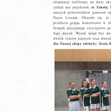
eliminacji trafiliśmy na dwie 
ze Szkołą 
czekał nas pojedynek
naszych przeciwników panował op
Nasze Liceum. Okazało się, że
przebicia grając koncertowo w o
bramek pieczętując zwycięstwo p
tego meczu. Wynik mógł być duż
dwóch rzutów karnych oraz dwóch
dla Naszej ekipy zdobyły: Zosia 