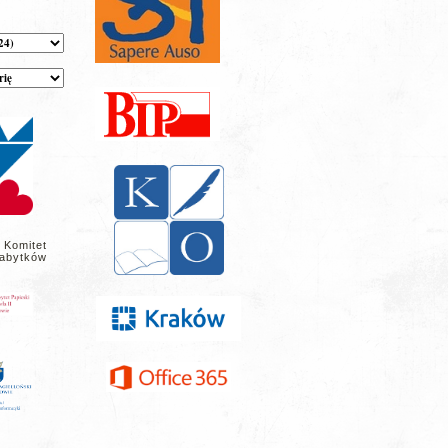
 Komitet
abytków