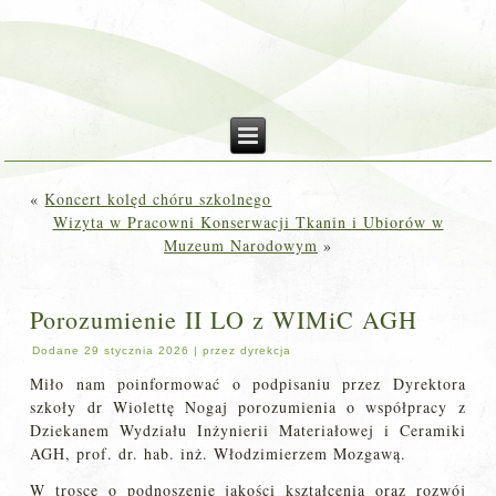
«
Koncert kolęd chóru szkolnego
Wizyta w Pracowni Konserwacji Tkanin i Ubiorów w
Muzeum Narodowym
»
Porozumienie II LO z WIMiC AGH
Dodane
29 stycznia 2026
|
przez
dyrekcja
Miło nam poinformować o podpisaniu przez Dyrektora
szkoły dr Wiolettę Nogaj porozumienia o współpracy z
Dziekanem Wydziału Inżynierii Materiałowej i Ceramiki
AGH, prof. dr. hab. inż. Włodzimierzem Mozgawą.
W trosce o podnoszenie jakości kształcenia oraz rozwój