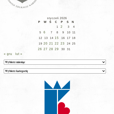
styczeń 2026
P
W
Ś
C
P
S
N
2
1
3
4
6
5
7
8
9
10
11
15
12
13
14
16
17
18
20
21
22
23
19
24
25
26
27
28
29
30
31
« gru
lut »
Archiwum
Kategorie
wpisów
na
stronie