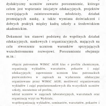
dydaktyczny uczniów zawarto porozumienie, którego
celem jest wspieranie inicjatyw edukacyjnych, projektów
rozwijających zainteresowania młodzieży, działań
promujących naukę, a także wymiana doświadczeń i
dobrych praktyk między kadrą szkoły a środowiskiem
akademickim.
Dokument ten stanowi podstawę do wspólnych działań
edukacyjnych, naukowych i organizacyjnych, mających na
celu stworzenie uczniom warunków sprzyjających
wszechstronnemu rozwojowi. Porozumienie obejmuje
m.in.:
objęcie patronatem WIMiC AGH klas o profilu chemicznym,
organizację wykładów, warsztatów, pokazów i zajęć
edukacyjnych; zapewnienie uczniom klas patronackich
pierwszeństwa w zapisach na wydarzenia edukacyjne
organizowane przez WIMiC AGH; możliwość organizowania
wykładów i zajęć popularnonaukowych dla wszystkich uczniów
szkoły, niezależnie od profilu,
udział uczniów w zajęciach laboratoryjnych, warsztatach oraz
organizację wizyt na Wydziale,
współorganizację wykładów, seminariów, warsztatów, pokazów i