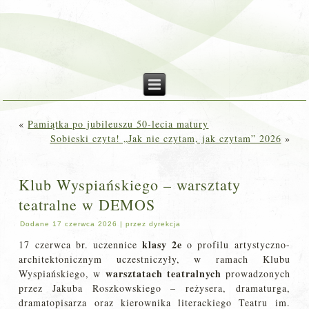
«
Pamiątka po jubileuszu 50-lecia matury
Sobieski czyta! „Jak nie czytam, jak czytam” 2026
»
Klub Wyspiańskiego – warsztaty
teatralne w DEMOS
Dodane
17 czerwca 2026
|
przez
dyrekcja
klasy 2e
17 czerwca br. uczennice
o profilu artystyczno-
architektonicznym uczestniczyły, w ramach Klubu
warsztatach teatralnych
Wyspiańskiego, w
prowadzonych
przez Jakuba Roszkowskiego – reżysera, dramaturga,
dramatopisarza oraz kierownika literackiego Teatru im.