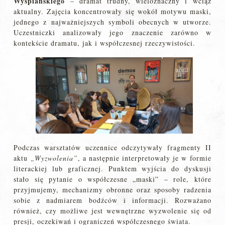
Wyspiańskiego
– dramat trudny, wieloznaczny i wciąż
aktualny. Zajęcia koncentrowały się wokół motywu maski,
jednego z najważniejszych symboli obecnych w utworze.
Uczestniczki analizowały jego znaczenie zarówno w
kontekście dramatu, jak i współczesnej rzeczywistości.
Podczas warsztatów uczennice odczytywały fragmenty II
aktu
„Wyzwolenia”
, a następnie interpretowały je w formie
literackiej lub graficznej. Punktem wyjścia do dyskusji
stało się pytanie o współczesne „maski” – role, które
przyjmujemy, mechanizmy obronne oraz sposoby radzenia
sobie z nadmiarem bodźców i informacji. Rozważano
również, czy możliwe jest wewnętrzne wyzwolenie się od
presji, oczekiwań i ograniczeń współczesnego świata.