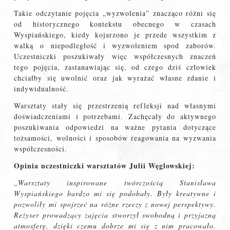
Takie odczytanie pojęcia „wyzwolenia” znacząco różni się
od historycznego kontekstu obecnego w czasach
Wyspiańskiego, kiedy kojarzono je przede wszystkim z
walką o niepodległość i wyzwoleniem spod zaborów.
Uczestniczki poszukiwały więc współczesnych znaczeń
tego pojęcia, zastanawiając się, od czego dziś człowiek
chciałby się uwolnić oraz jak wyrażać własne zdanie i
indywidualność.
Warsztaty stały się przestrzenią refleksji nad własnymi
doświadczeniami i potrzebami. Zachęcały do aktywnego
poszukiwania odpowiedzi na ważne pytania dotyczące
tożsamości, wolności i sposobów reagowania na wyzwania
współczesności.
Opinia uczestniczki warsztatów Julii Węglowskiej
:
„Warsztaty inspirowane twórczością Stanisława
Wyspiańskiego bardzo mi się podobały. Były kreatywne i
pozwoliły mi spojrzeć na różne rzeczy z nowej perspektywy.
Reżyser prowadzący zajęcia stworzył swobodną i przyjazną
atmosferę, dzięki czemu dobrze mi się z nim pracowało.