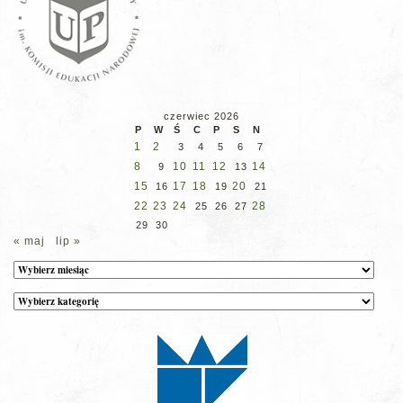
czerwiec 2026
P
W
Ś
C
P
S
N
1
2
3
4
5
6
7
8
10
11
12
14
9
13
15
17
18
20
16
19
21
22
23
24
28
25
26
27
29
30
« maj
lip »
Archiwum
Kategorie
wpisów
na
stronie