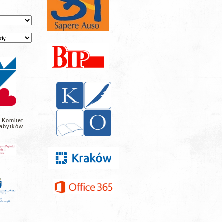
 Komitet
abytków