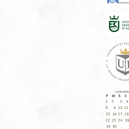
czerwie
P
W
Ś
C
1
2
3
4
8
10
11
9
15
17
18
16
22
23
24
2
29
30