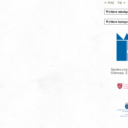
« maj
lip »
Archiwum
Kategorie
wpisów
na
stronie
Społeczny
Odnowy Z