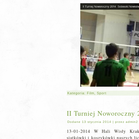
Kategoria:
Film
,
Sport
II Turniej Noworoczny 
Dodane
13 stycznia 2014
|
przez
admin2
13-01-2014 W Hali Wisły Krak
siatkówki i koszykówki naszych li