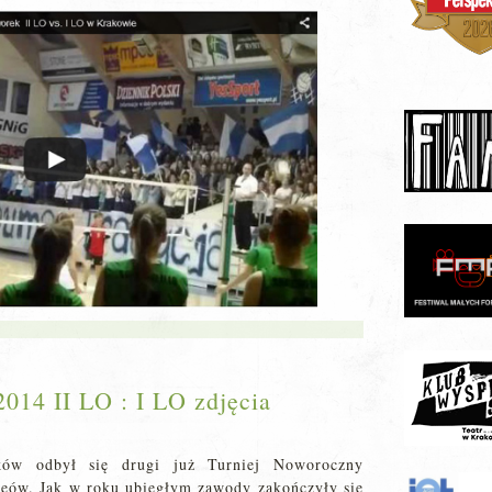
2014 II LO : I LO zdjęcia
ów odbył się drugi już Turniej Noworoczny
ceów. Jak w roku ubiegłym zawody zakończyły się