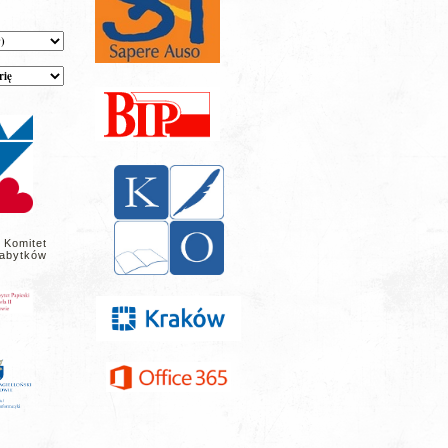
 Komitet
abytków