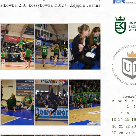
iatkówka 2:0, koszykówka 50:27. Zdjęcia Joanna
stycze
P
W
Ś
C
1
2
6
7
8
9
13
14
15
1
2
20
21
22
27
28
29
3