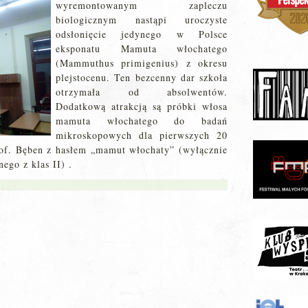
wyremontowanym zapleczu
biologicznym nastąpi uroczyste
odsłonięcie jedynego w Polsce
eksponatu Mamuta włochatego
(Mammuthus primigenius) z okresu
plejstocenu. Ten bezcenny dar szkoła
otrzymała od absolwentów.
Dodatkową atrakcją są próbki włosa
mamuta włochatego do badań
mikroskopowych dla pierwszych 20
prof. Bęben z hasłem „mamut włochaty” (wyłącznie
ego z klas II) .