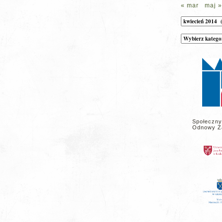
« mar
maj »
Archiwum
Kategorie
wpisów
na
stronie
Społeczny
Odnowy Z