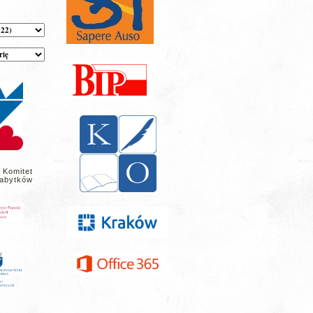
 Komitet
abytków