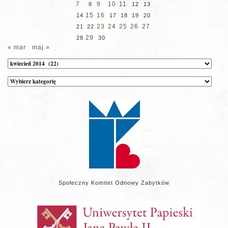
7
9
10
11
8
12
13
15
16
14
17
18
19
20
23
24
25
26
27
21
22
29
28
30
« mar
maj »
Archiwum
Kategorie
wpisów
na
stronie
Społeczny Komitet Odnowy Zabytków