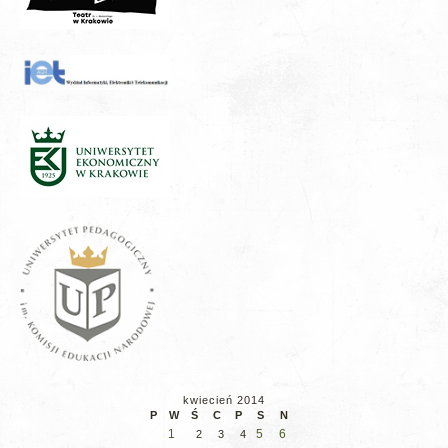
kwiecień 2014
P
W
Ś
C
P
S
N
1
5
6
2
3
4