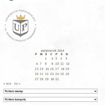
październik 2014
P
W
Ś
C
P
S
N
1
3
4
5
2
7
8
10
11
6
9
12
13
14
16
17
19
15
18
20
21
22
23
24
25
26
27
28
29
31
30
« wrz
lis »
Archiwum
Kategorie
wpisów
na