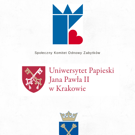
stronie
Społeczny Komitet Odnowy Zabytków