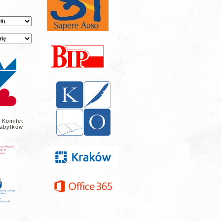
 Komitet
abytków