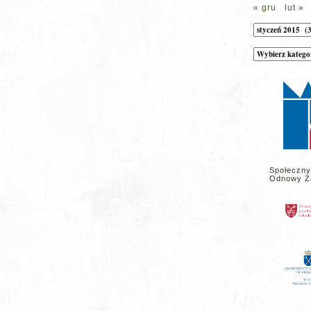
« gru
lut »
Archiwum
Kategorie
wpisów
na
stronie
Społeczny
Odnowy Z