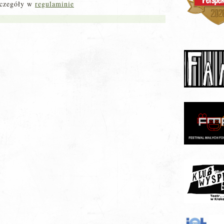
zczegóły w
regulaminie