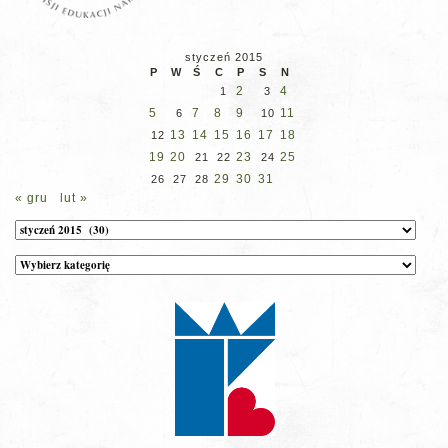
styczeń 2015
P
W
Ś
C
P
S
N
2
4
1
3
5
7
8
9
11
6
10
13
14
15
16
17
18
12
19
20
23
25
21
22
24
29
30
31
26
27
28
« gru
lut »
Archiwum
Kategorie
wpisów
na
stronie