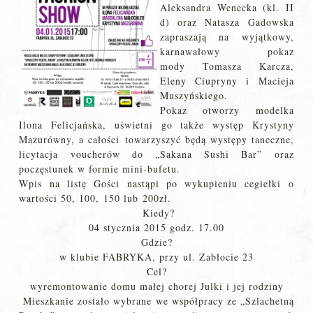
Aleksandra Wenecka (kl. II
d) oraz Natasza Gadowska
zapraszają na wyjątkowy,
karnawałowy pokaz
mody Tomasza Karcza,
Eleny Ciupryny i Macieja
Muszyńskiego.
Pokaz otworzy modelka
Ilona Felicjańska, uświetni go także występ Krystyny
Mazurówny, a całości towarzyszyć będą występy taneczne,
licytacja voucherów do „Sakana Sushi Bar” oraz
poczęstunek w formie mini-bufetu.
Wpis na listę Gości nastąpi po wykupieniu cegiełki o
wartości 50, 100, 150 lub 200zł.
Kiedy?
04 stycznia 2015 godz. 17.00
Gdzie?
w klubie FABRYKA, przy ul. Zabłocie 23
Cel?
wyremontowanie domu małej chorej Julki i jej rodziny
Mieszkanie zostało wybrane we współpracy ze „Szlachetną