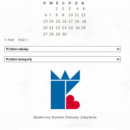
P
W
Ś
C
P
S
N
1
2
3
4
5
7
8
9
10
11
12
6
13
14
15
16
17
18
19
20
21
22
23
24
26
25
27
28
29
30
« mar
maj »
Archiwum
Kategorie
wpisów
na
stronie
Społeczny Komitet Odnowy Zabytków