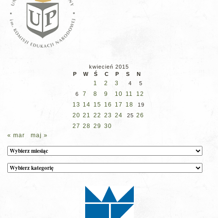
kwiecień 2015
P
W
Ś
C
P
S
N
1
2
3
4
5
7
8
9
10
11
12
6
13
14
15
16
17
18
19
20
21
22
23
24
26
25
27
28
29
30
« mar
maj »
Archiwum
Kategorie
wpisów
na
stronie