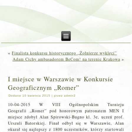
«
Finalista konkursu historycznego „Żołnierze wyklęci”
Adam Cichy ambasadorem BeCom! na terenie Krakowa
»
I miejsce w Warszawie w Konkursie
Geograficznym „Romer”
Dodane
10 kwietnia 2015
|
przez
admin2
10-04-2015 W VIII Ogólnopolskim Turnieju
Geografii „Romer” pod honorowym patronatem MEN I
miejsce zdobył Alan Spirowski-Bugno kl. 3e, uczeń prof.
Urszuli Batorskiej. Finał odbył się w Warszawie, Alan
okazał się najlepszy z 1800 uczestników, którzy startowali