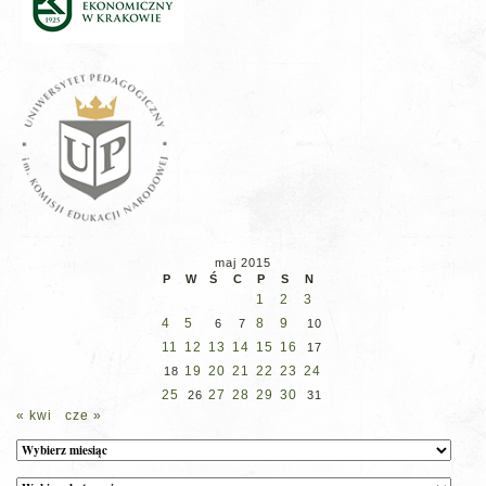
maj 2015
P
W
Ś
C
P
S
N
1
2
3
4
5
8
9
6
7
10
11
12
13
14
15
16
17
19
20
21
22
23
24
18
25
27
28
29
30
26
31
« kwi
cze »
Archiwum
Kategorie