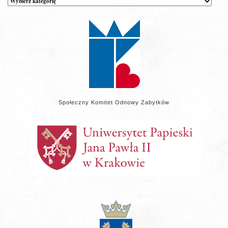
wpisów
na
stronie
Społeczny Komitet Odnowy Zabytków