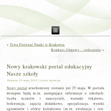
«
Trwa Festiwal Nauki w Krakowie
Konkurs filmowy – ogłoszenie
»
Nowy krakowski portal edukacyjny
Nasze szkoły
Dodane
23 maja 2015
|
przez
dyrekcja
Nowy portal
uruchomiony zostanie już 25 maja. W portalu
dostępne będą m.in. następujące informacje o szkołach:
liczba uczniów i nauczycieli, warunki lokalowe,
frekwencja, zajęcia dodatkowe, specjalizacja, wyniki
egzaminów i efekty kształcenia (m.in. ewaluacja i tzw.