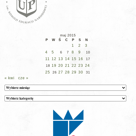
maj 2015
P
W
Ś
C
P
S
N
1
2
3
4
5
8
9
6
7
10
11
12
13
14
15
16
17
19
20
21
22
23
24
18
25
27
28
29
30
26
31
« kwi
cze »
Archiwum
Kategorie
wpisów
na
stronie