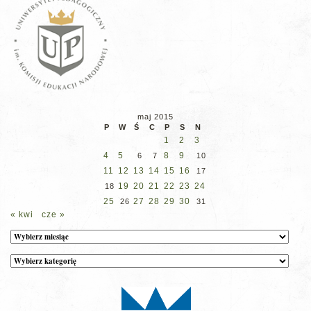
maj 2015
P
W
Ś
C
P
S
N
1
2
3
4
5
8
9
6
7
10
11
12
13
14
15
16
17
19
20
21
22
23
24
18
25
27
28
29
30
26
31
« kwi
cze »
Archiwum
Kategorie
wpisów
na
stronie