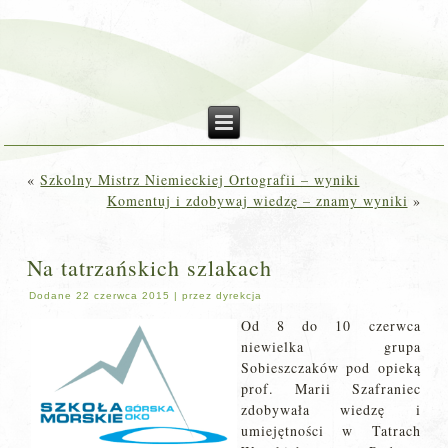
«
Szkolny Mistrz Niemieckiej Ortografii – wyniki
Komentuj i zdobywaj wiedzę – znamy wyniki
»
Na tatrzańskich szlakach
Dodane
22 czerwca 2015
|
przez
dyrekcja
Od 8 do 10 czerwca
niewielka grupa
Sobieszczaków pod opieką
prof. Marii Szafraniec
zdobywała wiedzę i
umiejętności w Tatrach