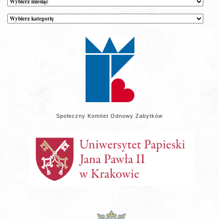
Kategorie
wpisów
na
stronie
Społeczny Komitet Odnowy Zabytków