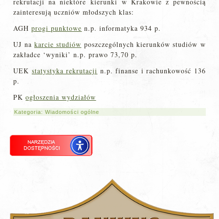
rekrutacji na niektóre kierunki w Krakowie z pewnością
zainteresują uczniów młodszych klas:
AGH
progi punktowe
n.p. informatyka 934 p.
UJ na
karcie studiów
poszczególnych kierunków studiów w
zakładce ‘wyniki’ n.p. prawo 73,70 p.
UEK
statystyka rekrutacji
n.p. finanse i rachunkowość 136
p.
PK
ogłoszenia wydziałów
Kategoria:
Wiadomości ogólne