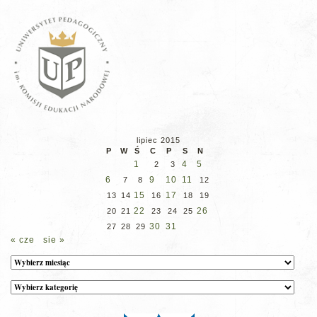
lipiec 2015
P
W
Ś
C
P
S
N
1
4
5
2
3
6
9
10
11
7
8
12
15
17
13
14
16
18
19
22
26
20
21
23
24
25
30
31
27
28
29
« cze
sie »
Archiwum
Kategorie
wpisów
na
stronie