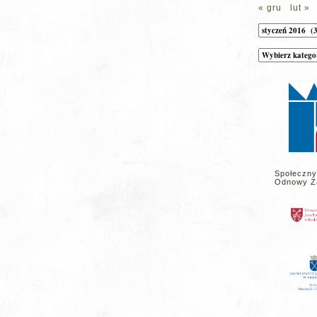
« gru
lut »
Archiwum
Kategorie
wpisów
na
stronie
Społeczny
Odnowy Z