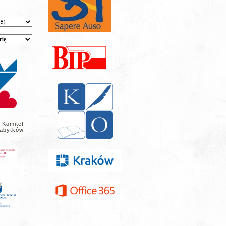
 Komitet
abytków