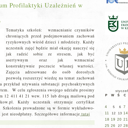
um Profilaktyki Uzależnień w
a
Tematyka szkoleń: wzmacnianie czynników
chroniących przed podejmowaniem zachowań
ryzykownych wśród dzieci i młodzieży. Każdy
uczestnik zajęć będzie miał okazję nauczyć się
jak radzić sobie ze stresem, jak być
asertywnym oraz jak wzmacniać
konstruktywnie poczucie własnej wartości.
Zajęcia adresowane do osób dorosłych
pozwolą rozszerzyć wiedzę na temat zachowań
a przykład używania substancji psychoaktywnych
etem. W celu zgłoszenia swojego udziału prosimy
stycze
em 12 411 41 21 wew. 115 lub drogą mailową pod
P
W
Ś
C
akow.pl. Każdy uczestnik otrzymuje certyfikat
4
7
u. Szkolenia prowadzone są w formie wykładowo-
5
6
 jest nieodpłatny. Szczegółowe informacje
tutaj
11
14
12
13
18
19
20
21
25
26
28
27