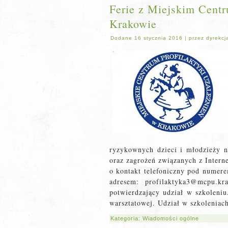
Ferie z Miejskim Centr
Krakowie
Dodane
16 stycznia 2016
|
przez
dyrekcj
ryzykownych dzieci i młodzieży n
oraz zagrożeń związanych z Intern
o kontakt telefoniczny pod numer
adresem: profilaktyka3@mcpu.kr
potwierdzający udział w szkoleni
warsztatowej. Udział w szkoleniach
Kategoria:
Wiadomości ogólne