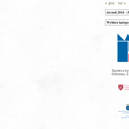
« gru
lut »
Archiwum
Kategorie
wpisów
na
stronie
Społeczny
Odnowy Z