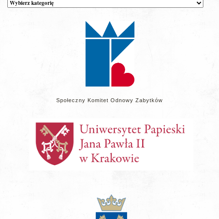
Kategorie
wpisów
na
stronie
Społeczny Komitet Odnowy Zabytków