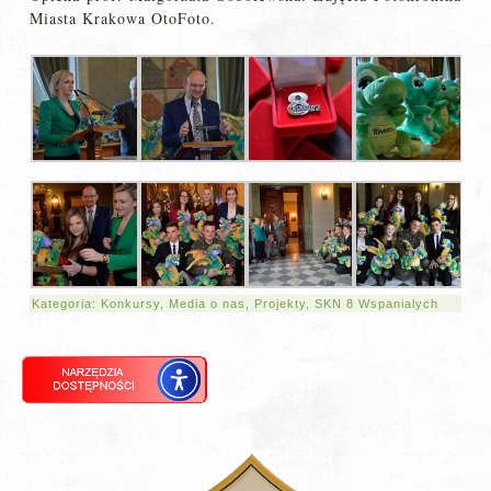
Miasta Krakowa OtoFoto.
Kategoria:
Konkursy
,
Media o nas
,
Projekty
,
SKN 8 Wspanialych