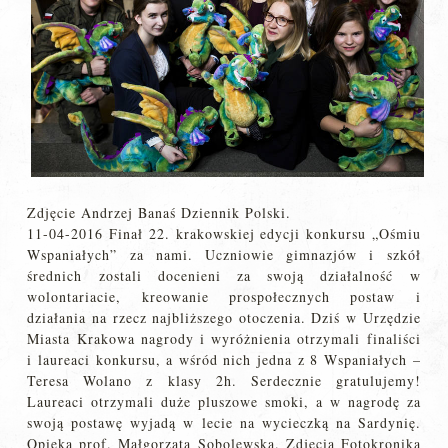
Zdjęcie Andrzej Banaś Dziennik Polski.
11-04-2016 Finał 22. krakowskiej edycji konkursu „Ośmiu
Wspaniałych” za nami. Uczniowie gimnazjów i szkół
średnich zostali docenieni za swoją działalność w
wolontariacie, kreowanie prospołecznych postaw i
działania na rzecz najbliższego otoczenia. Dziś w Urzędzie
Miasta Krakowa nagrody i wyróżnienia otrzymali finaliści
i laureaci konkursu, a wśród nich jedna z 8 Wspaniałych –
Teresa Wolano z klasy 2h. Serdecznie gratulujemy!
Laureaci otrzymali duże pluszowe smoki, a w nagrodę za
swoją postawę wyjadą w lecie na wycieczką na Sardynię.
Opieka prof. Małgorzata Sobolewska. Zdjęcia Fotokronika