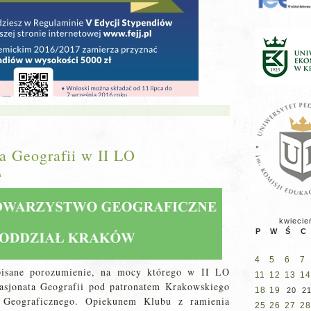
a Geografii w II LO
a
kwiecie
P
W
Ś
C
4
5
6
7
pisane porozumienie, na mocy którego w II LO
11
12
13
14
asjonata Geografii pod patronatem Krakowskiego
18
19
20
2
 Geograficznego. Opiekunem Klubu z ramienia
25
26
27
28