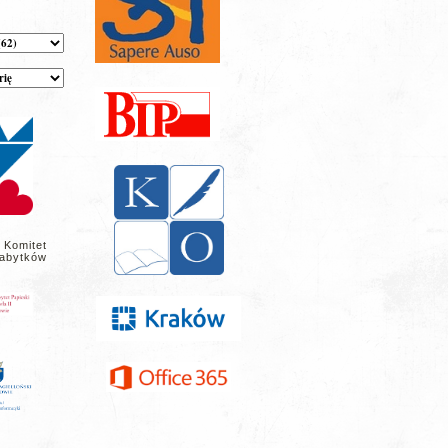
 Komitet
abytków