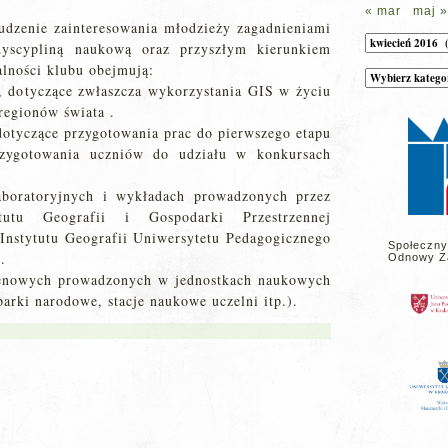
« mar
maj »
udzenie zainteresowania młodzieży zagadnieniami
Archiwum
 dyscypliną naukową oraz przyszłym kierunkiem
lności klubu obejmują:
Kategorie
wpisów
, dotyczące zwłaszcza wykorzystania GIS w życiu
na
regionów świata .
stronie
otyczące przygotowania prac do pierwszego etapu
rzygotowania uczniów do udziału w konkursach
aboratoryjnych i wykładach prowadzonych przez
utu Geografii i Gospodarki Przestrzennej
 Instytutu Geografii Uniwersytetu Pedagogicznego
Społeczny
.
Odnowy Z
erenowych prowadzonych w jednostkach naukowych
arki narodowe, stacje naukowe uczelni itp.).