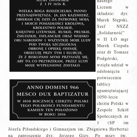
naszego
Liceum w
składzie: dyr.
Marek Stępski,
Szef NSZZ
„Solidarność”
w II LO mgr
Marek Ciepała
oraz dr Tomasz
Podgórski,
wzięła udział w
odsłonięciu i
poświeceniu
tablicy
upamiętniającej
1050-lecie
chrztu Polski w
Zespole Szkół
Społecznych nr
1 (SP im
Józefa Piłsudskiego i Gimnazjum im. Zbigniewa Herberta)
na zaproszenie dyr. Jerzego Gizy. Po mszy św.