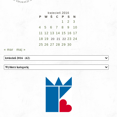
kwiecień 2016
P
W
Ś
C
P
S
N
1
2
3
4
5
6
7
8
9
10
11
12
13
14
15
16
17
18
19
23
24
20
21
22
25
26
27
28
29
30
« mar
maj »
Archiwum
Kategorie
wpisów
na
stronie