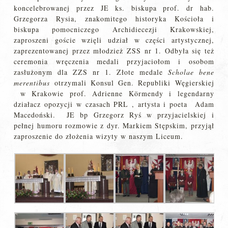
koncelebrowanej przez JE ks. biskupa prof. dr hab.
Grzegorza Rysia, znakomitego historyka Kościoła i
biskupa pomocniczego Archidiecezji Krakowskiej,
zaproszeni goście wzięli udział w części artystycznej,
zaprezentowanej przez młodzież ZSS nr 1. Odbyła się też
ceremonia wręczenia medali przyjaciołom i osobom
zasłużonym dla ZZS nr 1. Złote medale
Scholae bene
merentibus
otrzymali Konsul Gen. Republiki Węgierskiej
w Krakowie prof. Adrienne Körmendy i legendarny
działacz opozycji w czasach PRL , artysta i poeta Adam
Macedoński. JE bp Grzegorz Ryś w przyjacielskiej i
pełnej humoru rozmowie z dyr. Markiem Stępskim, przyjął
zaproszenie do złożenia wizyty w naszym Liceum.