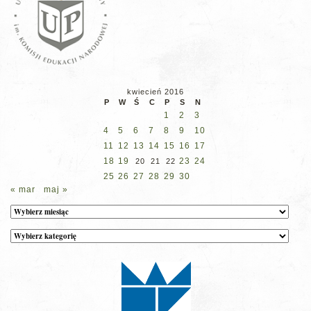
kwiecień 2016
P
W
Ś
C
P
S
N
1
2
3
4
5
6
7
8
9
10
11
12
13
14
15
16
17
18
19
23
24
20
21
22
25
26
27
28
29
30
« mar
maj »
Archiwum
Kategorie
wpisów
na
stronie