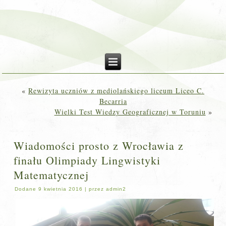
«
Rewizyta uczniów z mediolańskiego liceum Liceo C.
Becarria
Wielki Test Wiedzy Geograficznej w Toruniu
»
Wiadomości prosto z Wrocławia z
finału Olimpiady Lingwistyki
Matematycznej
Dodane
9 kwietnia 2016
|
przez
admin2