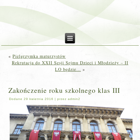
«
Pielgrzymka maturzystów
Rekrutacja do XXII Sesji Sejmu Dzieci i Młodzieży – II
LO będzie…
»
Zakończenie roku szkolnego klas III
Dodane
29 kwietnia 2016
|
przez
admin2