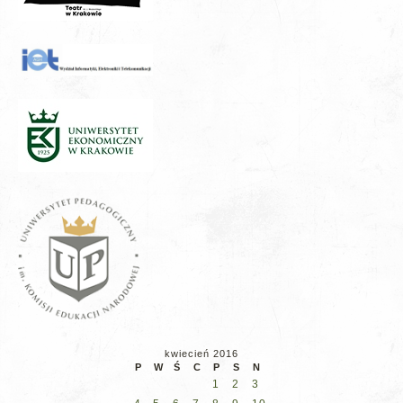
kwiecień 2016
P
W
Ś
C
P
S
N
1
2
3