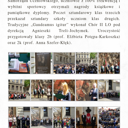
Samorządu Uczniowskiego, uczniowie z 100% frekwencją i
wybitni sportowcy otrzymali nagrody książkowe i
pamiątkowe dyplomy. Poczet sztandarowy klas trzecich
przekazał sztandary szkoły uczniom klas drugich.
Tradycyjne „Gaudeamus igitur” wykonał Chór II LO pod
dyrekcją Agnieszki Treli-Jochymek. Uroczystość
przygotowały klasy 2b (prof. Elżbieta Potępa-Karkoszka)
oraz 2k (prof. Anna Szefer-Kłęk).