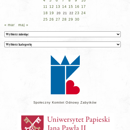
4
5
6
7
8
9
10
11
12
13
14
15
16
17
18
19
23
24
20
21
22
25
26
27
28
29
30
« mar
maj »
Archiwum
Kategorie
wpisów
na
stronie
Społeczny Komitet Odnowy Zabytków