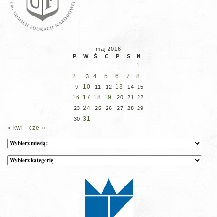
maj 2016
P
W
Ś
C
P
S
N
1
2
4
5
6
7
8
3
10
13
9
11
12
14
15
16
17
18
19
20
21
22
24
23
25
26
27
28
29
31
30
« kwi
cze »
Archiwum
Kategorie
wpisów
na
stronie