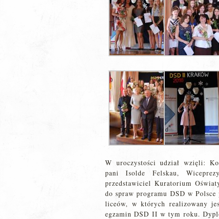
W uroczystości udział wzięli: K
pani Isolde Felskau, Wicepre
przedstawiciel Kuratorium Oświa
do spraw programu DSD w Polsce p
liceów, w których realizowany je
egzamin DSD II w tym roku. Dyplo