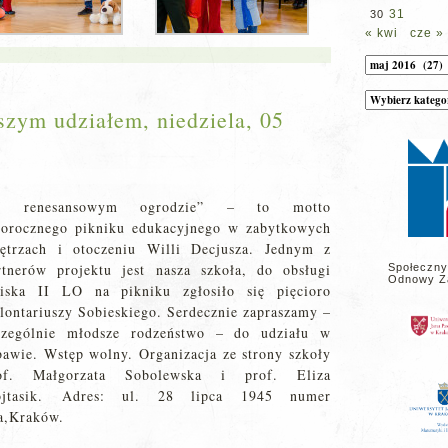
31
30
« kwi
cze »
Archiwum
Kategorie
wpisów
szym udziałem, niedziela, 05
na
stronie
W renesansowym ogrodzie” – to motto
gorocznego pikniku edukacyjnego w zabytkowych
ętrzach i otoczeniu Willi Decjusza. Jednym z
rtnerów projektu jest nasza szkoła, do obsługi
Społeczny
Odnowy Z
oiska II LO na pikniku zgłosiło się pięcioro
lontariuszy Sobieskiego. Serdecznie zapraszamy –
czególnie młodsze rodzeństwo – do udziału w
bawie. Wstęp wolny. Organizacja ze strony szkoły
of. Małgorzata Sobolewska i prof. Eliza
jtasik. Adres: ul. 28 lipca 1945 numer
a,Kraków.