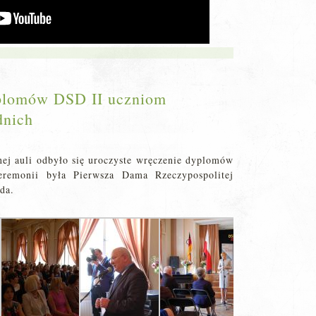
yplomów DSD II uczniom
dnich
ej auli odbyło się uroczyste wręczenie dyplomów
emonii była Pierwsza Dama Rzeczypospolitej
da.