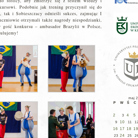
do stolicy, aby zmierzyć się z testem wiedzy i
kursowi. Podobnie jak trening przyczynił się do
 tak i Sobieszczacy odnieśli sukces, zajmując I
czniowie otrzymali także nagrody niespodzianki,
y gość konkursu – ambasador Brazylii w Polsce,
tulujemy!
maj 
P
W
Ś
C
2
4
5
3
10
9
11
1
16
17
18
1
24
23
25
2