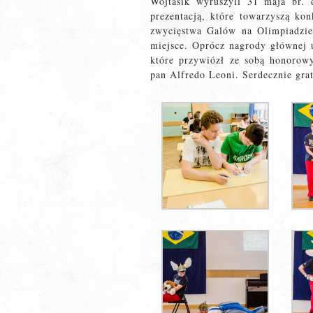
Wojtasik wyruszyli 31 maja br. 
prezentacją, które towarzyszą kon
zwycięstwa Galów na Olimpiadzie,
miejsce. Oprócz nagrody głównej u
które przywiózł ze sobą honorow
pan Alfredo Leoni. Serdecznie gra