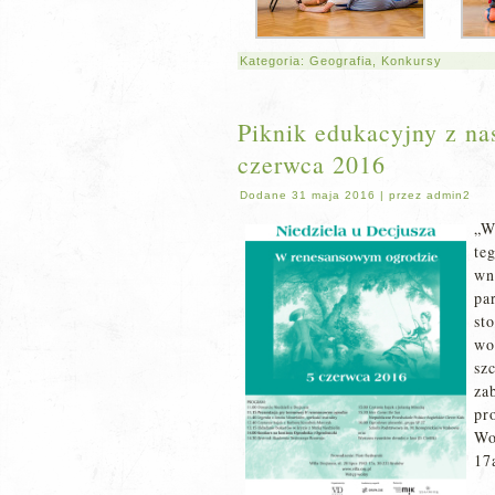
Kategoria:
Geografia
,
Konkursy
Piknik edukacyjny z na
czerwca 2016
Dodane
31 maja 2016
|
przez
admin2
„
te
wn
pa
st
wo
sz
za
pr
Wo
17