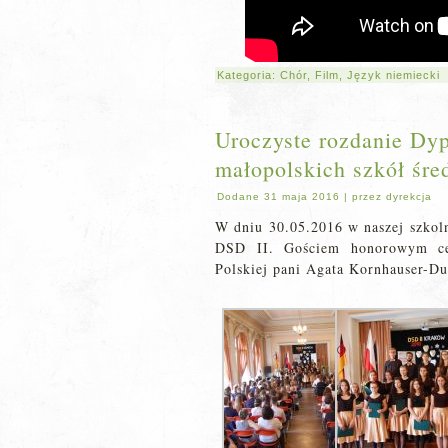
Kategoria:
Chór
,
Film
,
Język niemiecki
Uroczyste rozdanie D
małopolskich szkół śre
Dodane
31 maja 2016
|
przez
dyrekcja
W dniu 30.05.2016 w naszej szkoln
DSD II. Gościem honorowym cer
Polskiej pani Agata Kornhauser-Du