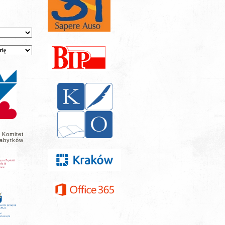
 Komitet
abytków