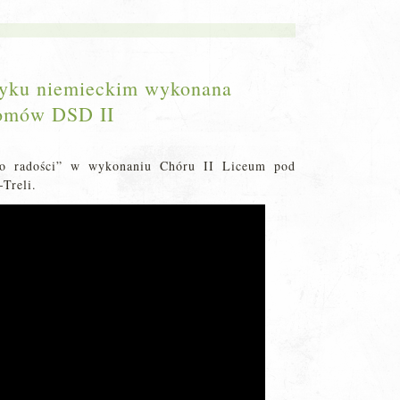
zyku niemieckim wykonana
lomów DSD II
o radości” w wykonaniu Chóru II Liceum pod
Treli.