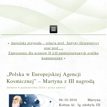
«
Angielska przygoda – relacja prof. Justyny Grzegorzycy
oraz prof.…
Zaproszenie dla uczniów II LO zainteresowanych grafiką
komputerową
»
„Polska w Europejskiej Agencji
Kosmicznej” – Martyna z III nagrodą
Dodane
6 października 2016
|
przez
admin2
06-10-2016 ​Martyna
Kołtun kl. 3g zdobyła III