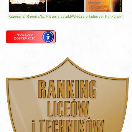
Kategoria:
Geografia
,
Historia sztuki/Wiedza o kulturze
,
Konkursy