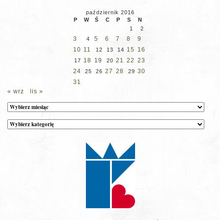
październik 2016
P
W
Ś
C
P
S
N
1
2
3
5
6
7
8
9
4
10
11
15
16
12
13
14
18
19
21
22
23
17
20
24
27
28
30
25
26
29
31
« wrz
lis »
Archiwum
Kategorie
wpisów
na
stronie