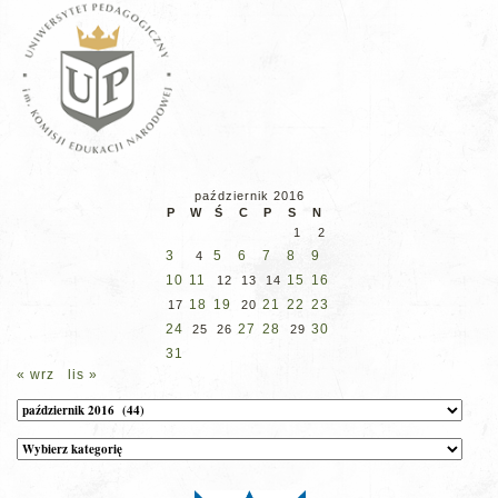
październik 2016
P
W
Ś
C
P
S
N
1
2
3
5
6
7
8
9
4
10
11
15
16
12
13
14
18
19
21
22
23
17
20
24
27
28
30
25
26
29
31
« wrz
lis »
Archiwum
Kategorie
wpisów
na
stronie