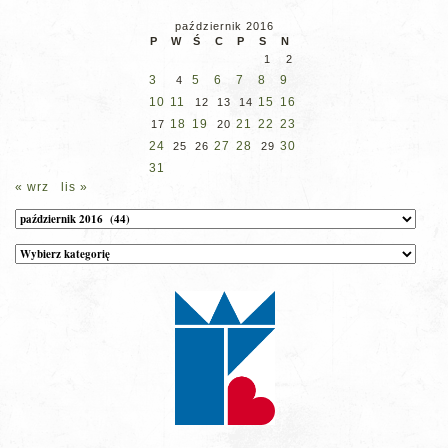
październik 2016
P
W
Ś
C
P
S
N
1
2
3
5
6
7
8
9
4
10
11
15
16
12
13
14
18
19
21
22
23
17
20
24
27
28
30
25
26
29
31
« wrz
lis »
Archiwum
Kategorie
wpisów
na
stronie