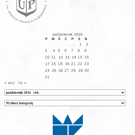
październik 2016
P
W
Ś
C
P
S
N
1
2
3
5
6
7
8
9
4
10
11
15
16
12
13
14
18
19
21
22
23
17
20
24
27
28
30
25
26
29
31
« wrz
lis »
Archiwum
Kategorie
wpisów
na
stronie