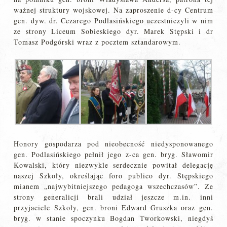
ważnej struktury wojskowej. Na zaproszenie d-cy Centrum
gen. dyw. dr. Cezarego Podlasińskiego uczestniczyli w nim
ze strony Liceum Sobieskiego dyr. Marek Stępski i dr
Tomasz Podgórski wraz z pocztem sztandarowym.
Honory gospodarza pod nieobecność niedysponowanego
gen. Podlasińskiego pełnił jego z-ca gen. bryg. Sławomir
Kowalski, który niezwykle serdecznie powitał delegację
naszej Szkoły, określając foro publico dyr. Stępskiego
mianem „najwybitniejszego pedagoga wszechczasów”. Ze
strony generalicji brali udział jeszcze m.in. inni
przyjaciele Szkoły, gen. broni Edward Gruszka oraz gen.
bryg. w stanie spoczynku Bogdan Tworkowski, niegdyś