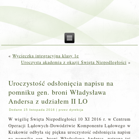
«
Wycieczka integracyjna klasy 1e
Uroczysta akademia z okazji Święta Niepodległości
»
Uroczystość odsłonięcia napisu na
pomniku gen. broni Władysława
Andersa z udziałem II LO
Dodane
15 listopada 2016
|
przez
dyrekcja
W wigilię Święta Niepodległości 10 XI 2016 r. w Centrum
Operacji Lądowych-Dowództwie Komponentu Lądowego w
Krakowie odbyła się piękna uroczystość odsłonięcia napisu
na pomniku gen. broni Władysława Andersa, patrona tej