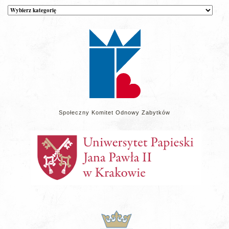
Kategorie
wpisów
na
stronie
Społeczny Komitet Odnowy Zabytków