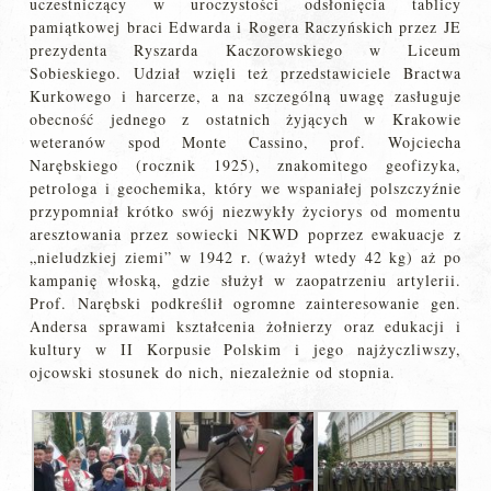
uczestniczący w uroczystości odsłonięcia tablicy
pamiątkowej braci Edwarda i Rogera Raczyńskich przez JE
prezydenta Ryszarda Kaczorowskiego w Liceum
Sobieskiego. Udział wzięli też przedstawiciele Bractwa
Kurkowego i harcerze, a na szczególną uwagę zasługuje
obecność jednego z ostatnich żyjących w Krakowie
weteranów spod Monte Cassino, prof. Wojciecha
Narębskiego (rocznik 1925), znakomitego geofizyka,
petrologa i geochemika, który we wspaniałej polszczyźnie
przypomniał krótko swój niezwykły życiorys od momentu
aresztowania przez sowiecki NKWD poprzez ewakuacje z
„nieludzkiej ziemi” w 1942 r. (ważył wtedy 42 kg) aż po
kampanię włoską, gdzie służył w zaopatrzeniu artylerii.
Prof. Narębski podkreślił ogromne zainteresowanie gen.
Andersa sprawami kształcenia żołnierzy oraz edukacji i
kultury w II Korpusie Polskim i jego najżyczliwszy,
ojcowski stosunek do nich, niezależnie od stopnia.